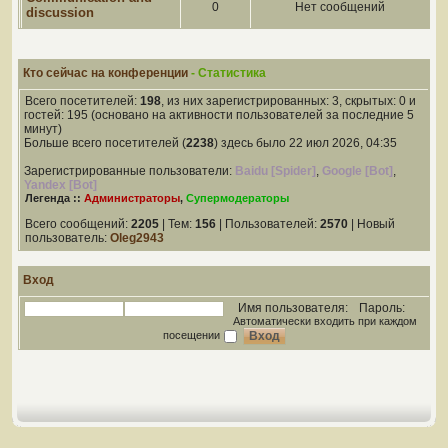
0
Нет сообщений
discussion
Кто сейчас на конференции
- Статистика
Всего посетителей:
198
, из них зарегистрированных: 3, скрытых: 0 и
гостей: 195 (основано на активности пользователей за последние 5
минут)
Больше всего посетителей (
2238
) здесь было 22 июл 2026, 04:35
Зарегистрированные пользователи:
Baidu [Spider]
,
Google [Bot]
,
Yandex [Bot]
Легенда ::
Администраторы
,
Супермодераторы
Всего сообщений:
2205
| Тем:
156
| Пользователей:
2570
| Новый
пользователь:
Oleg2943
Вход
Имя пользователя:
Пароль:
Автоматически входить при каждом
посещении