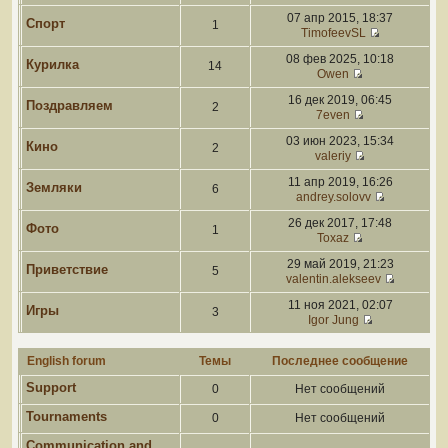
07 апр 2015, 18:37
Спорт
1
TimofeevSL
08 фев 2025, 10:18
Курилка
14
Owen
16 дек 2019, 06:45
Поздравляем
2
7even
03 июн 2023, 15:34
Кино
2
valeriy
11 апр 2019, 16:26
Земляки
6
andrey.solovv
26 дек 2017, 17:48
Фото
1
Toxaz
29 май 2019, 21:23
Приветствие
5
valentin.alekseev
11 ноя 2021, 02:07
Игры
3
Igor Jung
English forum
Темы
Последнее сообщение
Support
0
Нет сообщений
Tournaments
0
Нет сообщений
Communication and