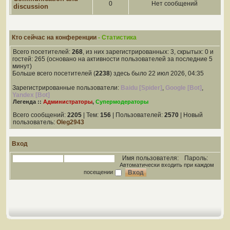
0
Нет сообщений
discussion
Кто сейчас на конференции
- Статистика
Всего посетителей:
268
, из них зарегистрированных: 3, скрытых: 0 и
гостей: 265 (основано на активности пользователей за последние 5
минут)
Больше всего посетителей (
2238
) здесь было 22 июл 2026, 04:35
Зарегистрированные пользователи:
Baidu [Spider]
,
Google [Bot]
,
Yandex [Bot]
Легенда ::
Администраторы
,
Супермодераторы
Всего сообщений:
2205
| Тем:
156
| Пользователей:
2570
| Новый
пользователь:
Oleg2943
Вход
Имя пользователя:
Пароль:
Автоматически входить при каждом
посещении