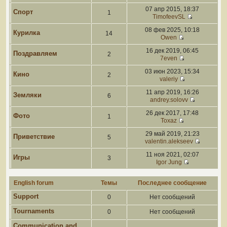
07 апр 2015, 18:37
Спорт
1
TimofeevSL
08 фев 2025, 10:18
Курилка
14
Owen
16 дек 2019, 06:45
Поздравляем
2
7even
03 июн 2023, 15:34
Кино
2
valeriy
11 апр 2019, 16:26
Земляки
6
andrey.solovv
26 дек 2017, 17:48
Фото
1
Toxaz
29 май 2019, 21:23
Приветствие
5
valentin.alekseev
11 ноя 2021, 02:07
Игры
3
Igor Jung
English forum
Темы
Последнее сообщение
Support
0
Нет сообщений
Tournaments
0
Нет сообщений
Communication and