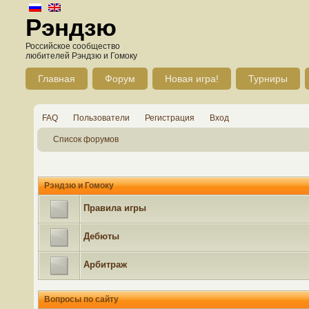
Рэндзю
Российское сообщество
любителей Рэндзю и Гомоку
Главная
Форум
Новая игра!
Турниры
FAQ
Пользователи
Регистрация
Вход
Список форумов
Рэндзю и Гомоку
Правила игры
Дебюты
Арбитраж
Вопросы по сайту