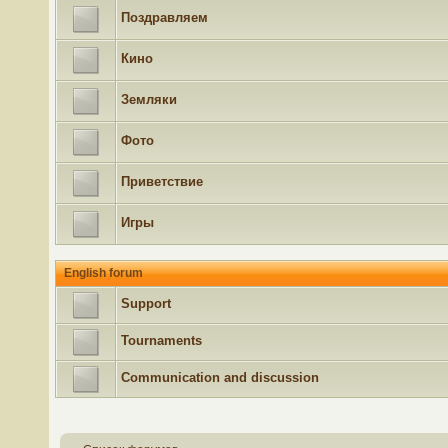
Поздравляем
Кино
Земляки
Фото
Приветствие
Игры
English forum
Support
Tournaments
Communication and discussion