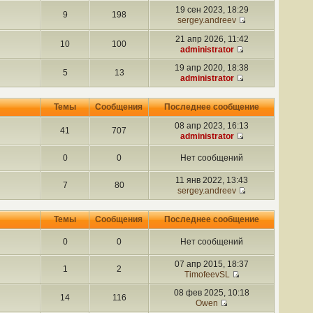
19 сен 2023, 18:29
9
198
sergey.andreev
21 апр 2026, 11:42
10
100
administrator
19 апр 2020, 18:38
5
13
administrator
Темы
Сообщения
Последнее сообщение
08 апр 2023, 16:13
41
707
administrator
0
0
Нет сообщений
11 янв 2022, 13:43
7
80
sergey.andreev
Темы
Сообщения
Последнее сообщение
0
0
Нет сообщений
07 апр 2015, 18:37
1
2
TimofeevSL
08 фев 2025, 10:18
14
116
Owen