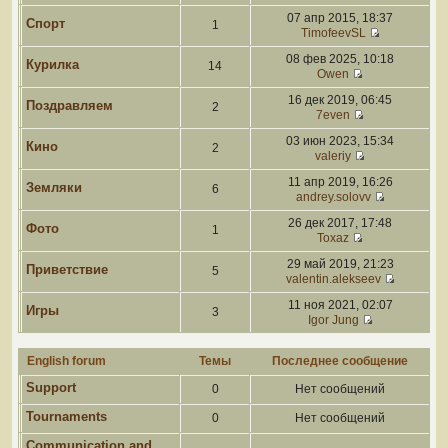
07 апр 2015, 18:37
Спорт
1
TimofeevSL
08 фев 2025, 10:18
Курилка
14
Owen
16 дек 2019, 06:45
Поздравляем
2
7even
03 июн 2023, 15:34
Кино
2
valeriy
11 апр 2019, 16:26
Земляки
6
andrey.solovv
26 дек 2017, 17:48
Фото
1
Toxaz
29 май 2019, 21:23
Приветствие
5
valentin.alekseev
11 ноя 2021, 02:07
Игры
3
Igor Jung
English forum
Темы
Последнее сообщение
Support
0
Нет сообщений
Tournaments
0
Нет сообщений
Communication and