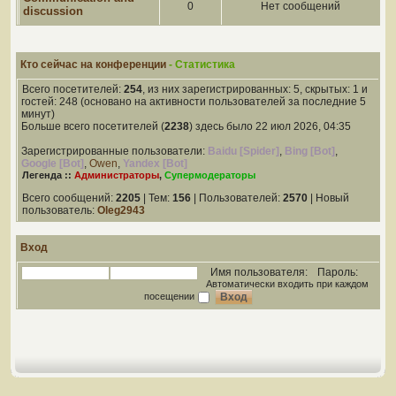
0
Нет сообщений
discussion
Кто сейчас на конференции
- Статистика
Всего посетителей:
254
, из них зарегистрированных: 5, скрытых: 1 и
гостей: 248 (основано на активности пользователей за последние 5
минут)
Больше всего посетителей (
2238
) здесь было 22 июл 2026, 04:35
Зарегистрированные пользователи:
Baidu [Spider]
,
Bing [Bot]
,
Google [Bot]
,
Owen
,
Yandex [Bot]
Легенда ::
Администраторы
,
Супермодераторы
Всего сообщений:
2205
| Тем:
156
| Пользователей:
2570
| Новый
пользователь:
Oleg2943
Вход
Имя пользователя:
Пароль:
Автоматически входить при каждом
посещении