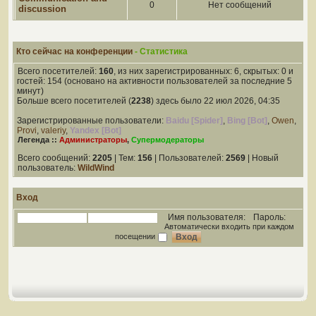
0
Нет сообщений
discussion
Кто сейчас на конференции
- Статистика
Всего посетителей:
160
, из них зарегистрированных: 6, скрытых: 0 и
гостей: 154 (основано на активности пользователей за последние 5
минут)
Больше всего посетителей (
2238
) здесь было 22 июл 2026, 04:35
Зарегистрированные пользователи:
Baidu [Spider]
,
Bing [Bot]
,
Owen
,
Provi
,
valeriy
,
Yandex [Bot]
Легенда ::
Администраторы
,
Супермодераторы
Всего сообщений:
2205
| Тем:
156
| Пользователей:
2569
| Новый
пользователь:
WildWind
Вход
Имя пользователя:
Пароль:
Автоматически входить при каждом
посещении