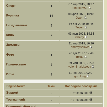
07 апр 2015, 18:37
Спорт
1
TimofeevSL
08 фев 2025, 10:18
Курилка
14
Owen
16 дек 2019, 06:45
Поздравляем
2
7even
03 июн 2023, 15:34
Кино
2
valeriy
11 апр 2019, 16:26
Земляки
6
andrey.solovv
26 дек 2017, 17:48
Фото
1
Toxaz
29 май 2019, 21:23
Приветствие
5
valentin.alekseev
11 ноя 2021, 02:07
Игры
3
Igor Jung
English forum
Темы
Последнее сообщение
Support
0
Нет сообщений
Tournaments
0
Нет сообщений
Communication and