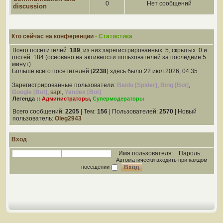
0
Нет сообщений
discussion
Кто сейчас на конференции
- Статистика
Всего посетителей:
189
, из них зарегистрированных: 5, скрытых: 0 и
гостей: 184 (основано на активности пользователей за последние 5
минут)
Больше всего посетителей (
2238
) здесь было 22 июл 2026, 04:35
Зарегистрированные пользователи:
Baidu [Spider]
,
Bing [Bot]
,
Google [Bot]
,
sapl
,
Yandex [Bot]
Легенда ::
Администраторы
,
Супермодераторы
Всего сообщений:
2205
| Тем:
156
| Пользователей:
2570
| Новый
пользователь:
Oleg2943
Вход
Имя пользователя:
Пароль:
Автоматически входить при каждом
посещении