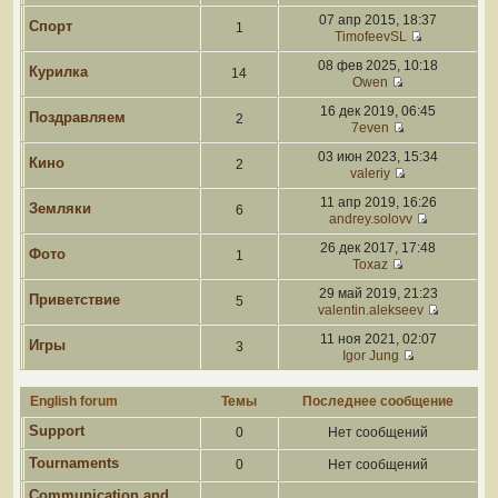
07 апр 2015, 18:37
Спорт
1
TimofeevSL
08 фев 2025, 10:18
Курилка
14
Owen
16 дек 2019, 06:45
Поздравляем
2
7even
03 июн 2023, 15:34
Кино
2
valeriy
11 апр 2019, 16:26
Земляки
6
andrey.solovv
26 дек 2017, 17:48
Фото
1
Toxaz
29 май 2019, 21:23
Приветствие
5
valentin.alekseev
11 ноя 2021, 02:07
Игры
3
Igor Jung
English forum
Темы
Последнее сообщение
Support
0
Нет сообщений
Tournaments
0
Нет сообщений
Communication and