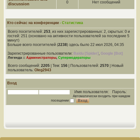
0
Нет сообщений
discussion
Кто сейчас на конференции
- Статистика
Всего посетителей:
253
, из них зарегистрированных: 2, скрытых: 0 и
гостей: 251 (основано на активности пользователей за последние 5
минут)
Больше всего посетителей (
2238
) здесь было 22 июл 2026, 04:35
Зарегистрированные пользователи:
Baidu [Spider]
,
Google [Bot]
Легенда ::
Администраторы
,
Супермодераторы
Всего сообщений:
2205
| Тем:
156
| Пользователей:
2570
| Новый
пользователь:
Oleg2943
Вход
Имя пользователя:
Пароль:
Автоматически входить при каждом
посещении