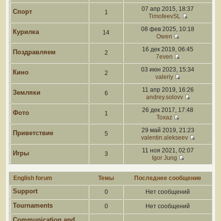
07 апр 2015, 18:37
Спорт
1
TimofeevSL
08 фев 2025, 10:18
Курилка
14
Owen
16 дек 2019, 06:45
Поздравляем
2
7even
03 июн 2023, 15:34
Кино
2
valeriy
11 апр 2019, 16:26
Земляки
6
andrey.solovv
26 дек 2017, 17:48
Фото
1
Toxaz
29 май 2019, 21:23
Приветствие
5
valentin.alekseev
11 ноя 2021, 02:07
Игры
3
Igor Jung
English forum
Темы
Последнее сообщение
Support
0
Нет сообщений
Tournaments
0
Нет сообщений
Communication and