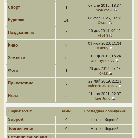
07 апр 2015, 18:37
Спорт
1
TimofeevSL
08 фев 2025, 10:18
Курилка
14
Owen
16 дек 2019, 06:45
Поздравляем
2
7even
03 июн 2023, 15:34
Кино
2
valeriy
11 апр 2019, 16:26
Земляки
6
andrey.solovv
26 дек 2017, 17:48
Фото
1
Toxaz
29 май 2019, 21:23
Приветствие
5
valentin.alekseev
11 ноя 2021, 02:07
Игры
3
Igor Jung
English forum
Темы
Последнее сообщение
Support
0
Нет сообщений
Tournaments
0
Нет сообщений
Communication and