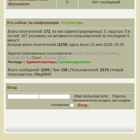
0
Нет сообщений
discussion
Кто сейчас на конференции
- Статистика
Всего посетителей:
172
, из них зарегистрированных: 5, скрытых: 0 и
гостей: 167 (основано на активности пользователей за последние 5
минут)
Больше всего посетителей (
2238
) здесь было 22 июл 2026, 04:35
Зарегистрированные пользователи:
Baidu [Spider]
,
Bing [Bot]
,
Google [Bot]
,
Owen
,
Yandex [Bot]
Легенда ::
Администраторы
,
Супермодераторы
Всего сообщений:
2205
| Тем:
156
| Пользователей:
2570
| Новый
пользователь:
Oleg2943
Вход
Имя пользователя:
Пароль:
Автоматически входить при каждом
посещении