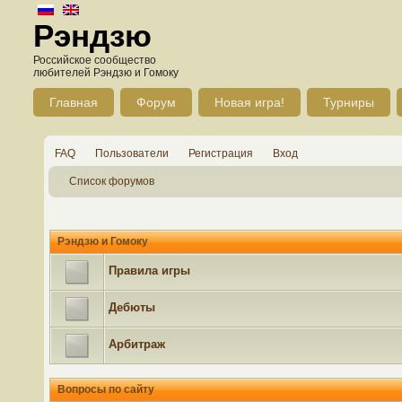
Рэндзю
Российское сообщество
любителей Рэндзю и Гомоку
Главная
Форум
Новая игра!
Турниры
FAQ
Пользователи
Регистрация
Вход
Список форумов
Рэндзю и Гомоку
Правила игры
Дебюты
Арбитраж
Вопросы по сайту