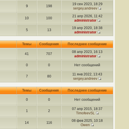
19 сен 2023, 18:29
9
198
sergey.andreev
21 апр 2026, 11:42
10
100
administrator
19 апр 2020, 18:38
5
13
administrator
Темы
Сообщения
Последнее сообщение
08 апр 2023, 16:13
41
707
administrator
0
0
Нет сообщений
11 янв 2022, 13:43
7
80
sergey.andreev
Темы
Сообщения
Последнее сообщение
0
0
Нет сообщений
07 апр 2015, 18:37
1
2
TimofeevSL
08 фев 2025, 10:18
14
116
Owen