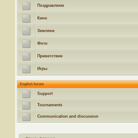
Поздравляем
Кино
Земляки
Фото
Приветствие
Игры
English forum
Support
Tournaments
Communication and discussion