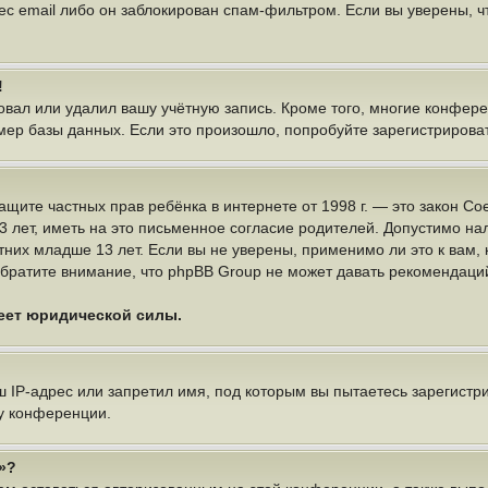
ес email либо он заблокирован спам-фильтром. Если вы уверены, чт
!
овал или удалил вашу учётную запись. Кроме того, многие конфер
р базы данных. Если это произошло, попробуйте зарегистрироватьс
 о защите частных прав ребёнка в интернете от 1998 г. — это закон
ет, иметь на это письменное согласие родителей. Допустимо нал
х младше 13 лет. Если вы не уверены, применимо ли это к вам, 
братите внимание, что phpBB Group не может давать рекомендаци
меет юридической силы.
IP-адрес или запретил имя, под которым вы пытаетесь зарегистри
у конференции.
»?