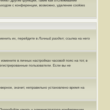
лняют другие функции, такие как отслеживание
ыходом с конференции, возможно, удаление cookies
менить их, перейдите в
Личный раздел
; ссылка на него
 измените в личных настройках часовой пояс на тот, в
арегистрированные пользователи. Если вы не
еверное, значит, неправильно установлено время на
 Попробуйте узнать у администратора конференции,