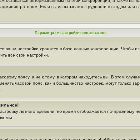
вам оставаться авторизованным на этой конференции, а также выпо
администратором. Если вы испытываете трудности с входом или в
Параметры и настройки пользователя
се ваши настройки хранятся в базе данных конференции. Чтобы из
ть все свои настройки.
овому поясу, а не к тому, в котором находитесь вы. В этом случае
изменять часовой пояс, как и большинство настроек, могут только з
.
вильное!
настройку летнего времени, но время отображается по-прежнему н
блемы.
конференции, или же просто никто не перевёл phpBB на ваш язык.