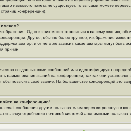
 такого языкового пакета не существует, то вы сами можете пере
у страниц конференции).
м именем?
изображения. Одно из них может относиться к вашему званию, обыч
 конференции. Другое, обычно более крупное, изображение известн
ддержка аватар, и от него же зависит, какие аватары могут быть и
ия причин.
ичество созданных вами сообщений или идентифицируют определё
ть наименования званий на конференции, так как они установлен
тобы повысить своё звание. На большинстве конференций это зап
т войти на конференцию!
ть email-сообщения другим пользователям через встроенную в ко
вратить злоупотребления почтовой системой анонимными пользоват