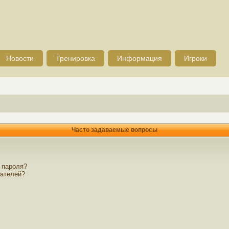
Новости
Тренировка
Информация
Игроки
Часто задаваемые вопросы
 пароля?
вателей?