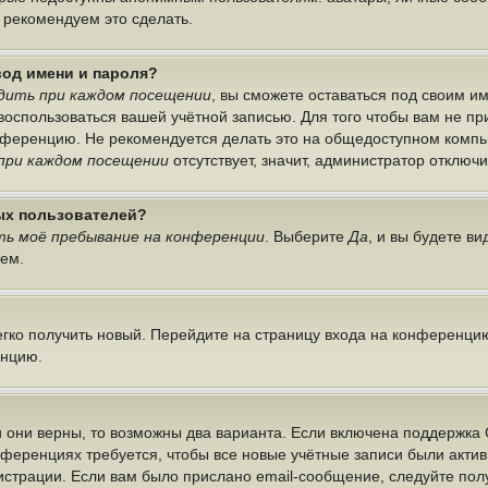
ы рекомендуем это сделать.
вод имени и пароля?
дить при каждом посещении
, вы сможете оставаться под своим 
г воспользоваться вашей учётной записью. Для того чтобы вам не п
онференцию. Не рекомендуется делать это на общедоступном компь
при каждом посещении
отсутствует, значит, администратор отключ
ных пользователей?
ь моё пребывание на конференции
. Выберите
Да
, и вы будете в
лем.
легко получить новый. Перейдите на страницу входа на конференци
енцию.
 они верны, то возможны два варианта. Если включена поддержка 
нференциях требуется, чтобы все новые учётные записи были акт
истрации. Если вам было прислано email-сообщение, следуйте по