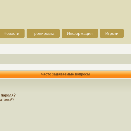
Новости
Тренировка
Информация
Игроки
Часто задаваемые вопросы
 пароля?
вателей?