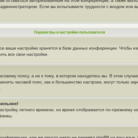
вам оставаться авторизованным на этой конференции, а также выпо
администратором. Если вы испытываете трудности с входом или в
Параметры и настройки пользователя
се ваши настройки хранятся в базе данных конференции. Чтобы из
ть все свои настройки.
овому поясу, а не к тому, в котором находитесь вы. В этом случае
изменять часовой пояс, как и большинство настроек, могут только з
.
вильное!
настройку летнего времени, но время отображается по-прежнему н
блемы.
конференции, или же просто никто не перевёл phpBB на ваш язык.