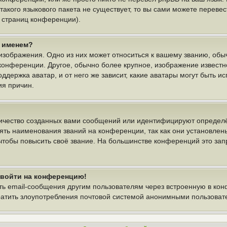
 такого языкового пакета не существует, то вы сами можете пере
у страниц конференции).
м именем?
изображения. Одно из них может относиться к вашему званию, обыч
 конференции. Другое, обычно более крупное, изображение известн
ддержка аватар, и от него же зависит, какие аватары могут быть и
ия причин.
ичество созданных вами сообщений или идентифицируют определё
ть наименования званий на конференции, так как они установлен
тобы повысить своё звание. На большинстве конференций это зап
т войти на конференцию!
ть email-сообщения другим пользователям через встроенную в ко
вратить злоупотребления почтовой системой анонимными пользоват