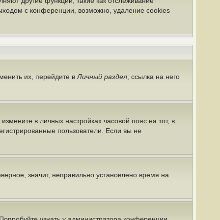
лняют другие функции, такие как отслеживание
ыходом с конференции, возможно, удаление cookies
менить их, перейдите в
Личный раздел
; ссылка на него
 измените в личных настройках часовой пояс на тот, в
арегистрированные пользователи. Если вы не
еверное, значит, неправильно установлено время на
 Попробуйте узнать у администратора конференции,