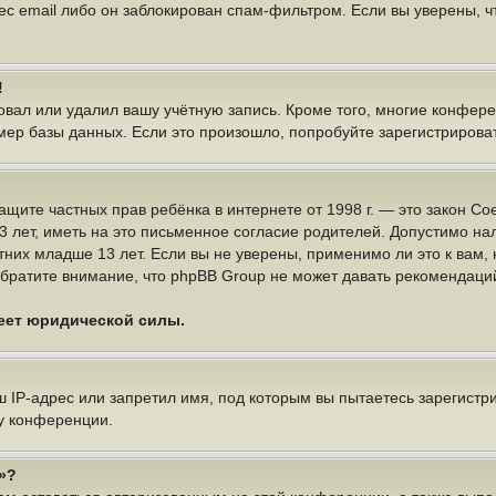
ес email либо он заблокирован спам-фильтром. Если вы уверены, чт
!
овал или удалил вашу учётную запись. Кроме того, многие конфер
р базы данных. Если это произошло, попробуйте зарегистрироватьс
 о защите частных прав ребёнка в интернете от 1998 г. — это закон
ет, иметь на это письменное согласие родителей. Допустимо нал
х младше 13 лет. Если вы не уверены, применимо ли это к вам, 
братите внимание, что phpBB Group не может давать рекомендаци
меет юридической силы.
IP-адрес или запретил имя, под которым вы пытаетесь зарегистри
у конференции.
»?