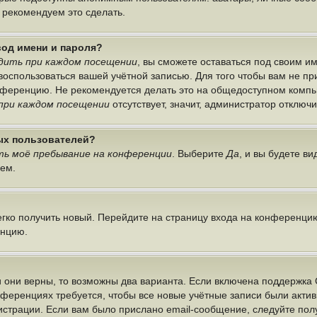
ы рекомендуем это сделать.
вод имени и пароля?
дить при каждом посещении
, вы сможете оставаться под своим 
г воспользоваться вашей учётной записью. Для того чтобы вам не п
онференцию. Не рекомендуется делать это на общедоступном компь
при каждом посещении
отсутствует, значит, администратор отключ
ных пользователей?
ь моё пребывание на конференции
. Выберите
Да
, и вы будете в
лем.
легко получить новый. Перейдите на страницу входа на конференци
енцию.
 они верны, то возможны два варианта. Если включена поддержка 
нференциях требуется, чтобы все новые учётные записи были акт
истрации. Если вам было прислано email-сообщение, следуйте по