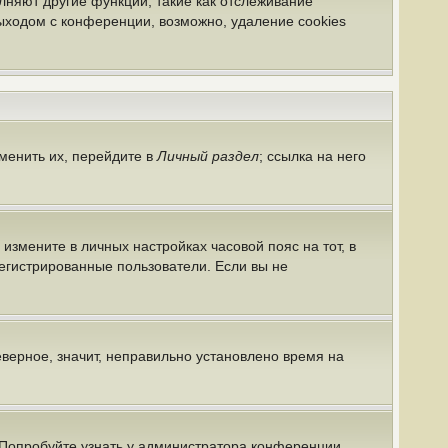
лняют другие функции, такие как отслеживание
ыходом с конференции, возможно, удаление cookies
менить их, перейдите в
Личный раздел
; ссылка на него
 измените в личных настройках часовой пояс на тот, в
арегистрированные пользователи. Если вы не
еверное, значит, неправильно установлено время на
 Попробуйте узнать у администратора конференции,