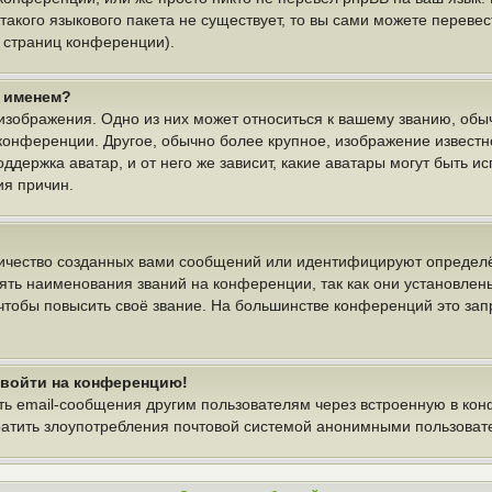
 такого языкового пакета не существует, то вы сами можете пере
у страниц конференции).
м именем?
изображения. Одно из них может относиться к вашему званию, обыч
 конференции. Другое, обычно более крупное, изображение известн
ддержка аватар, и от него же зависит, какие аватары могут быть и
ия причин.
ичество созданных вами сообщений или идентифицируют определё
ть наименования званий на конференции, так как они установлен
тобы повысить своё звание. На большинстве конференций это зап
т войти на конференцию!
ть email-сообщения другим пользователям через встроенную в ко
вратить злоупотребления почтовой системой анонимными пользоват