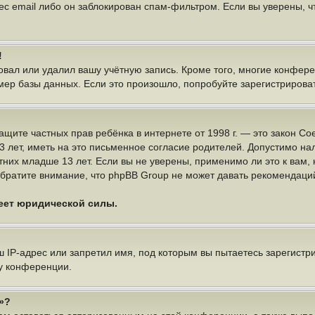
ес email либо он заблокирован спам-фильтром. Если вы уверены, чт
!
овал или удалил вашу учётную запись. Кроме того, многие конфер
р базы данных. Если это произошло, попробуйте зарегистрироватьс
 о защите частных прав ребёнка в интернете от 1998 г. — это закон
ет, иметь на это письменное согласие родителей. Допустимо нал
х младше 13 лет. Если вы не уверены, применимо ли это к вам, 
братите внимание, что phpBB Group не может давать рекомендаци
меет юридической силы.
IP-адрес или запретил имя, под которым вы пытаетесь зарегистри
у конференции.
»?