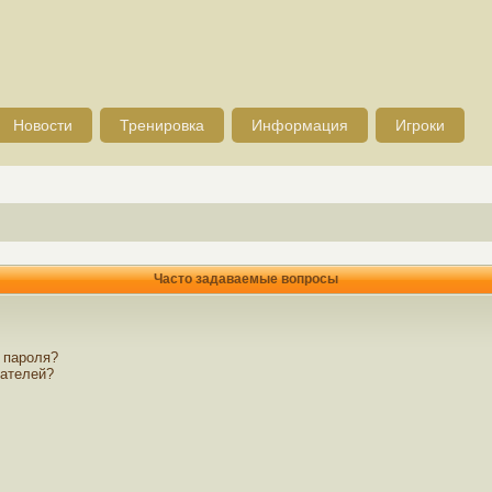
Новости
Тренировка
Информация
Игроки
Часто задаваемые вопросы
 пароля?
вателей?