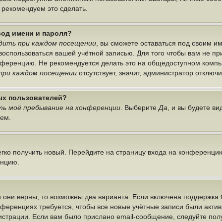
ы рекомендуем это сделать.
вод имени и пароля?
дить при каждом посещении
, вы сможете оставаться под своим 
г воспользоваться вашей учётной записью. Для того чтобы вам не п
онференцию. Не рекомендуется делать это на общедоступном компь
при каждом посещении
отсутствует, значит, администратор отключ
ных пользователей?
ь моё пребывание на конференции
. Выберите
Да
, и вы будете в
лем.
легко получить новый. Перейдите на страницу входа на конференци
енцию.
 они верны, то возможны два варианта. Если включена поддержка 
нференциях требуется, чтобы все новые учётные записи были акт
истрации. Если вам было прислано email-сообщение, следуйте по