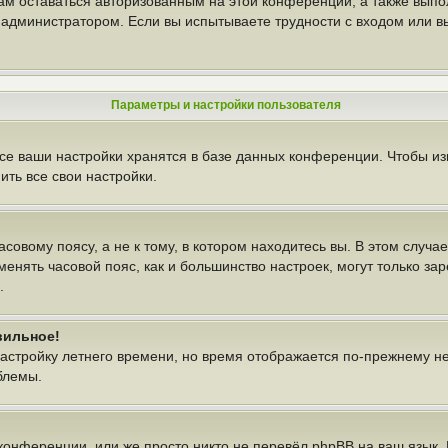
вам оставаться авторизованным на этой конференции, а также выпо
администратором. Если вы испытываете трудности с входом или в
Параметры и настройки пользователя
се ваши настройки хранятся в базе данных конференции. Чтобы из
ть все свои настройки.
овому поясу, а не к тому, в котором находитесь вы. В этом случае
изменять часовой пояс, как и большинство настроек, могут только з
.
вильное!
настройку летнего времени, но время отображается по-прежнему н
блемы.
конференции, или же просто никто не перевёл phpBB на ваш язык.