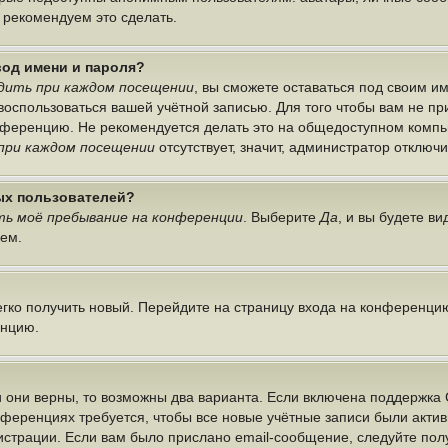
ы рекомендуем это сделать.
вод имени и пароля?
дить при каждом посещении
, вы сможете оставаться под своим 
г воспользоваться вашей учётной записью. Для того чтобы вам не п
онференцию. Не рекомендуется делать это на общедоступном компь
при каждом посещении
отсутствует, значит, администратор отключ
ных пользователей?
ь моё пребывание на конференции
. Выберите
Да
, и вы будете в
лем.
легко получить новый. Перейдите на страницу входа на конференци
енцию.
 они верны, то возможны два варианта. Если включена поддержка 
нференциях требуется, чтобы все новые учётные записи были акт
истрации. Если вам было прислано email-сообщение, следуйте по