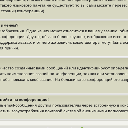
 такого языкового пакета не существует, то вы сами можете пере
у страниц конференции).
м именем?
изображения. Одно из них может относиться к вашему званию, обыч
 конференции. Другое, обычно более крупное, изображение известн
ддержка аватар, и от него же зависит, какие аватары могут быть и
ия причин.
ичество созданных вами сообщений или идентифицируют определё
ть наименования званий на конференции, так как они установлен
тобы повысить своё звание. На большинстве конференций это зап
т войти на конференцию!
ть email-сообщения другим пользователям через встроенную в ко
вратить злоупотребления почтовой системой анонимными пользоват