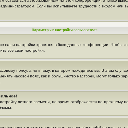
вам оставаться авторизованным на этой конференции, а также выпо
администратором. Если вы испытываете трудности с входом или в
Параметры и настройки пользователя
се ваши настройки хранятся в базе данных конференции. Чтобы из
ть все свои настройки.
овому поясу, а не к тому, в котором находитесь вы. В этом случае
изменять часовой пояс, как и большинство настроек, могут только з
.
вильное!
настройку летнего времени, но время отображается по-прежнему н
блемы.
конференции, или же просто никто не перевёл phpBB на ваш язык.