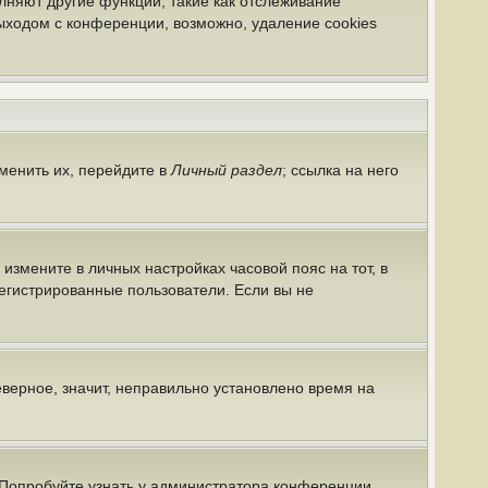
лняют другие функции, такие как отслеживание
ыходом с конференции, возможно, удаление cookies
менить их, перейдите в
Личный раздел
; ссылка на него
 измените в личных настройках часовой пояс на тот, в
арегистрированные пользователи. Если вы не
еверное, значит, неправильно установлено время на
 Попробуйте узнать у администратора конференции,