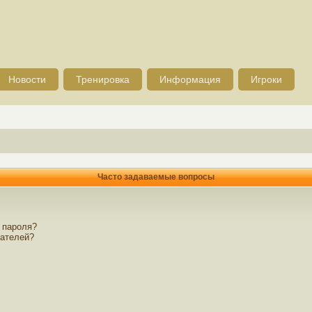
Новости
Тренировка
Информация
Игроки
Часто задаваемые вопросы
 пароля?
вателей?