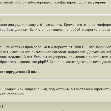
ес email либо он заблокирован спам-фильтром. Если вы уверены, чт
!
овал или удалил вашу учётную запись. Кроме того, многие конфер
р базы данных. Если это произошло, попробуйте зарегистрироватьс
 о защите частных прав ребёнка в интернете от 1998 г. — это закон
ет, иметь на это письменное согласие родителей. Допустимо нал
х младше 13 лет. Если вы не уверены, применимо ли это к вам, 
братите внимание, что phpBB Group не может давать рекомендаци
меет юридической силы.
IP-адрес или запретил имя, под которым вы пытаетесь зарегистри
у конференции.
»?