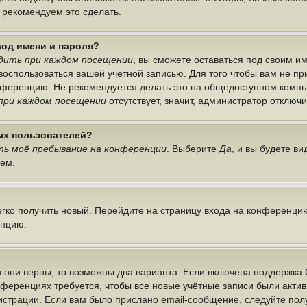
ы рекомендуем это сделать.
вод имени и пароля?
дить при каждом посещении
, вы сможете оставаться под своим 
г воспользоваться вашей учётной записью. Для того чтобы вам не п
онференцию. Не рекомендуется делать это на общедоступном компь
при каждом посещении
отсутствует, значит, администратор отключ
ных пользователей?
ь моё пребывание на конференции
. Выберите
Да
, и вы будете в
лем.
легко получить новый. Перейдите на страницу входа на конференци
енцию.
 они верны, то возможны два варианта. Если включена поддержка 
нференциях требуется, чтобы все новые учётные записи были акт
истрации. Если вам было прислано email-сообщение, следуйте по