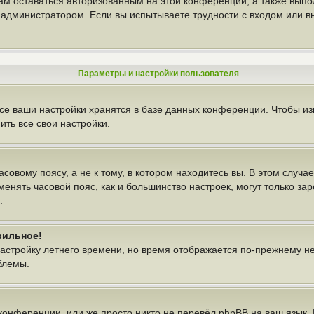
вам оставаться авторизованным на этой конференции, а также выпо
администратором. Если вы испытываете трудности с входом или в
Параметры и настройки пользователя
се ваши настройки хранятся в базе данных конференции. Чтобы из
ть все свои настройки.
овому поясу, а не к тому, в котором находитесь вы. В этом случае
изменять часовой пояс, как и большинство настроек, могут только з
.
вильное!
настройку летнего времени, но время отображается по-прежнему н
блемы.
конференции, или же просто никто не перевёл phpBB на ваш язык.