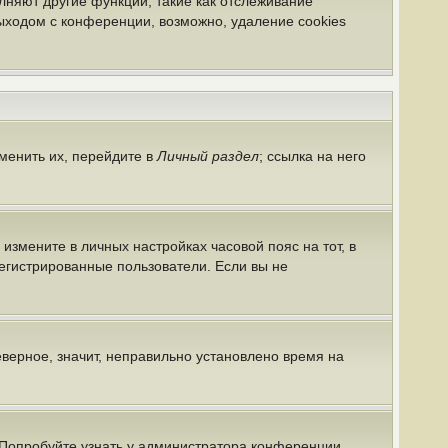
лняют другие функции, такие как отслеживание
ыходом с конференции, возможно, удаление cookies
менить их, перейдите в
Личный раздел
; ссылка на него
 измените в личных настройках часовой пояс на тот, в
арегистрированные пользователи. Если вы не
еверное, значит, неправильно установлено время на
 Попробуйте узнать у администратора конференции,