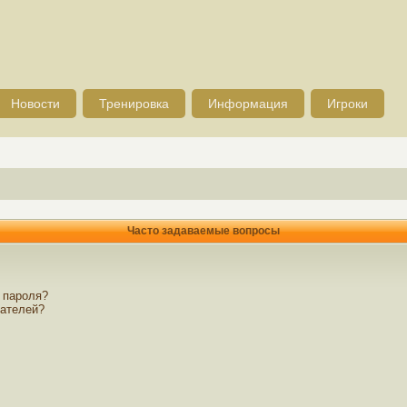
Новости
Тренировка
Информация
Игроки
Часто задаваемые вопросы
 пароля?
вателей?