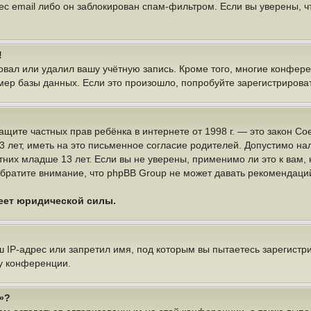
ес email либо он заблокирован спам-фильтром. Если вы уверены, чт
!
овал или удалил вашу учётную запись. Кроме того, многие конфер
р базы данных. Если это произошло, попробуйте зарегистрироватьс
 о защите частных прав ребёнка в интернете от 1998 г. — это закон
ет, иметь на это письменное согласие родителей. Допустимо нал
х младше 13 лет. Если вы не уверены, применимо ли это к вам, 
братите внимание, что phpBB Group не может давать рекомендаци
меет юридической силы.
IP-адрес или запретил имя, под которым вы пытаетесь зарегистри
у конференции.
»?