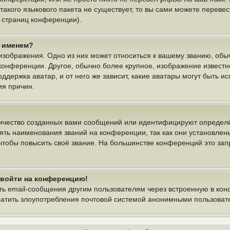
 такого языкового пакета не существует, то вы сами можете пере
у страниц конференции).
м именем?
изображения. Одно из них может относиться к вашему званию, обыч
 конференции. Другое, обычно более крупное, изображение известн
ддержка аватар, и от него же зависит, какие аватары могут быть и
ия причин.
ичество созданных вами сообщений или идентифицируют определё
ть наименования званий на конференции, так как они установлен
тобы повысить своё звание. На большинстве конференций это зап
т войти на конференцию!
ть email-сообщения другим пользователям через встроенную в ко
вратить злоупотребления почтовой системой анонимными пользоват