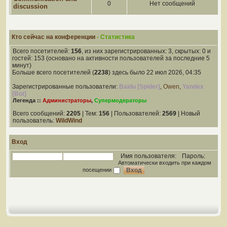
0
Нет сообщений
discussion
Кто сейчас на конференции
- Статистика
Всего посетителей:
156
, из них зарегистрированных: 3, скрытых: 0 и
гостей: 153 (основано на активности пользователей за последние 5
минут)
Больше всего посетителей (
2238
) здесь было 22 июл 2026, 04:35
Зарегистрированные пользователи:
Baidu [Spider]
,
Owen
,
Yandex
[Bot]
Легенда ::
Администраторы
,
Супермодераторы
Всего сообщений:
2205
| Тем:
156
| Пользователей:
2569
| Новый
пользователь:
WildWind
Вход
Имя пользователя:
Пароль:
Автоматически входить при каждом
посещении