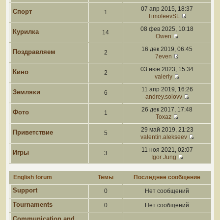
07 апр 2015, 18:37
Спорт
1
TimofeevSL
08 фев 2025, 10:18
Курилка
14
Owen
16 дек 2019, 06:45
Поздравляем
2
7even
03 июн 2023, 15:34
Кино
2
valeriy
11 апр 2019, 16:26
Земляки
6
andrey.solovv
26 дек 2017, 17:48
Фото
1
Toxaz
29 май 2019, 21:23
Приветствие
5
valentin.alekseev
11 ноя 2021, 02:07
Игры
3
Igor Jung
English forum
Темы
Последнее сообщение
Support
0
Нет сообщений
Tournaments
0
Нет сообщений
Communication and